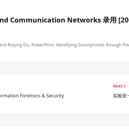
 Communication Networks 录用 [202
g, and Ruiying Du. PowerPrint: Identifying Smartphones through
Next:
ation Forensics & Security
实验室一篇