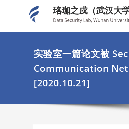
Skip
珞珈之戍（武汉大
to
content
Data Security Lab, Wuhan Universi
实验室一篇论文被 Secur
Communication Ne
[2020.10.21]